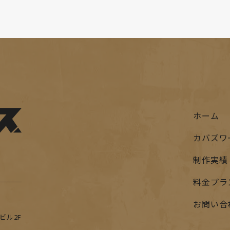
ホーム
カバズワ
制作実績
料金プラ
お問い合
ビル2F